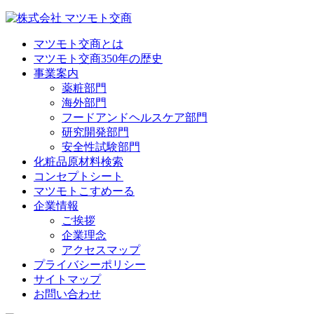
マツモト交商とは
マツモト交商350年の歴史
事業案内
薬粧部門
海外部門
フードアンドヘルスケア部門
研究開発部門
安全性試験部門
化粧品原材料検索
コンセプトシート
マツモトこすめーる
企業情報
ご挨拶
企業理念
アクセスマップ
プライバシーポリシー
サイトマップ
お問い合わせ