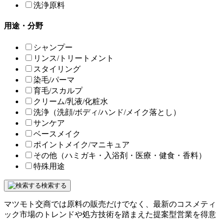
洗浄原料
用途・分野
シャンプー
リンス/トリートメント
スタイリング
染毛/パーマ
育毛/スカルプ
クリーム/乳液/化粧水
洗浄（洗顔/ボディ/ハンド/メイク落とし）
サンケア
ベースメイク
ポイントメイク/マニキュア
その他（ハミガキ・入浴剤・医療・健食・香料）
特殊用途
検索する
マツモト交商では原料の販売だけでなく、最新のコスメティ
ック市場のトレンドや処方技術を踏まえた提案型営業を得意