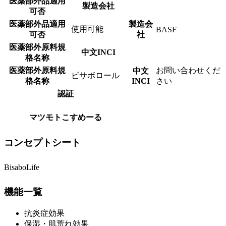
医薬部外品適用
製造会社
可否
医薬部外品適用
製造会
使用可能
BASF
可否
社
医薬部外原料規
中文INCI
格名称
医薬部外原料規
お問い合わせくだ
中文
ビサボロール
格名称
INCI
さい
認証
マツモトこすめーる
コンセプトシート
BisaboLife
機能一覧
抗炎症効果
保湿・肌荒れ効果