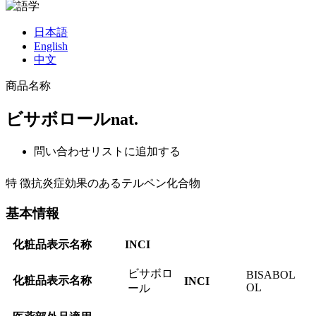
日本語
English
中文
商品名称
ビサボロールnat.
問い合わせリストに追加する
特 徴
抗炎症効果のあるテルペン化合物
基本情報
化粧品表示名称
INCI
ビサボロ
BISABOL
化粧品表示名称
INCI
OL
ール