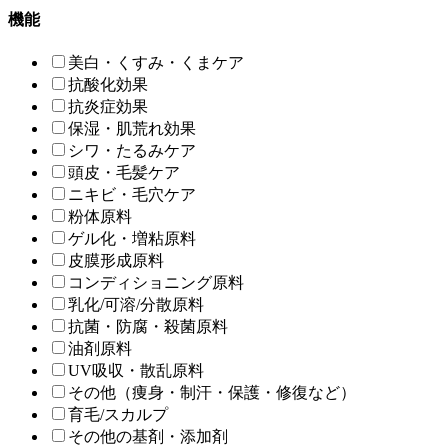
機能
美白・くすみ・くまケア
抗酸化効果
抗炎症効果
保湿・肌荒れ効果
シワ・たるみケア
頭皮・毛髪ケア
ニキビ・毛穴ケア
粉体原料
ゲル化・増粘原料
皮膜形成原料
コンディショニング原料
乳化/可溶/分散原料
抗菌・防腐・殺菌原料
油剤原料
UV吸収・散乱原料
その他（痩身・制汗・保護・修復など）
育毛/スカルプ
その他の基剤・添加剤