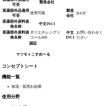
製造会社
可否
医薬部外品適用
製造
使用可能
BASF
可否
会社
医薬部外原料規
中文INCI
格名称
医薬部外原料規
ポリエチレングリ
お問い合わせく
中文
格名称
コール400
INCI
ださい
認証
マツモトこすめーる
コンセプトシート
機能一覧
保湿・肌荒れ効果
使用分野