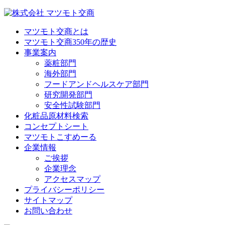
マツモト交商とは
マツモト交商350年の歴史
事業案内
薬粧部門
海外部門
フードアンドヘルスケア部門
研究開発部門
安全性試験部門
化粧品原材料検索
コンセプトシート
マツモトこすめーる
企業情報
ご挨拶
企業理念
アクセスマップ
プライバシーポリシー
サイトマップ
お問い合わせ