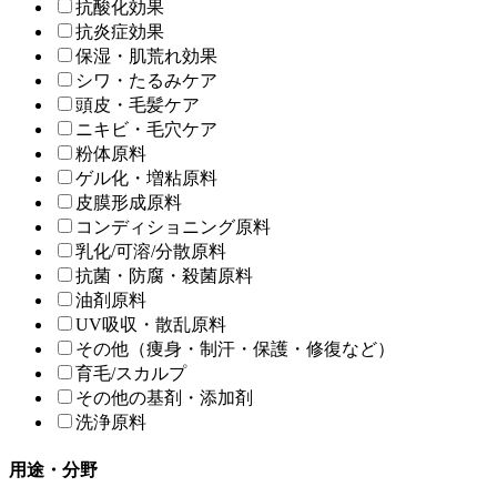
抗酸化効果
抗炎症効果
保湿・肌荒れ効果
シワ・たるみケア
頭皮・毛髪ケア
ニキビ・毛穴ケア
粉体原料
ゲル化・増粘原料
皮膜形成原料
コンディショニング原料
乳化/可溶/分散原料
抗菌・防腐・殺菌原料
油剤原料
UV吸収・散乱原料
その他（痩身・制汗・保護・修復など）
育毛/スカルプ
その他の基剤・添加剤
洗浄原料
用途・分野