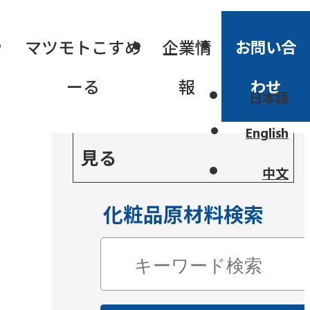
シ
マツモトこすめ
企業情
お問い合
ーる
報
わせ
日本語
一括問い合わせリストを
English
見る
中文
化粧品原材料検索