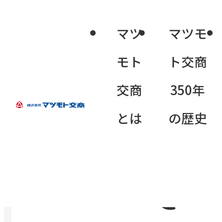
マツ
マツモ
モト
ト交商
交商
350年
商品名称
とは
の歴史
ＣＥＬＱＵ