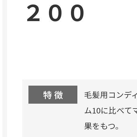
２００
特 徴
毛髪用コンデ
ム10に比べ
果をもつ。