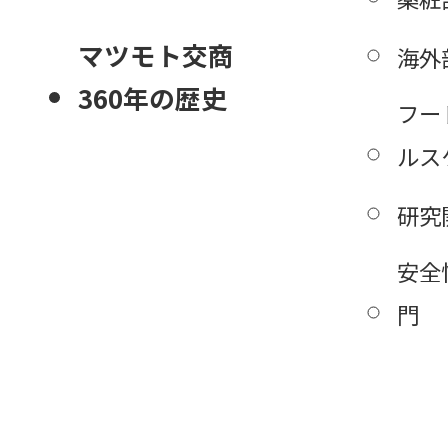
マツモト交商
海外
360年の歴史
フー
ルス
研究
安全
門