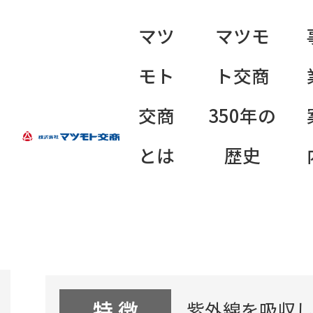
マツ
マツモ
モト
ト交商
交商
350年の
商品名称
とは
歴史
LumateB
特 徴
紫外線を吸収