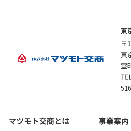
東
〒1
東
室
TE
51
マツモト交商とは
事業案内