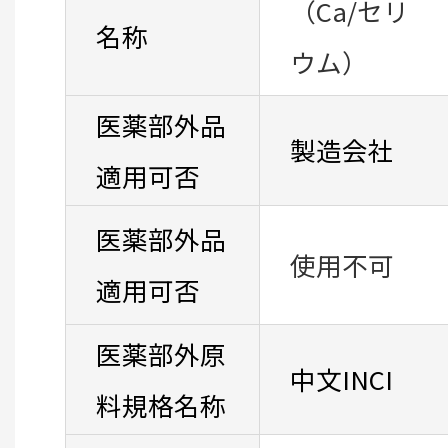
（Ca/セリ
名称
ウム）
医薬部外品
製造会社
適用可否
医薬部外品
使用不可
適用可否
医薬部外原
中文INCI
料規格名称