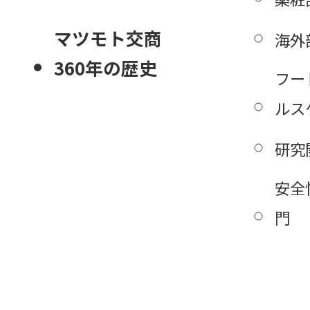
マツモト交商
海外
360年の歴史
フー
ルス
研究
安全
門