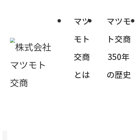
マツ
マツモ
モト
ト交商
交商
350年
商品名称
とは
の歴史
マテラパウ