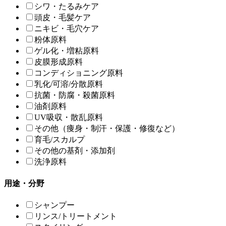
シワ・たるみケア
頭皮・毛髪ケア
ニキビ・毛穴ケア
粉体原料
ゲル化・増粘原料
皮膜形成原料
コンディショニング原料
乳化/可溶/分散原料
抗菌・防腐・殺菌原料
油剤原料
UV吸収・散乱原料
その他（痩身・制汗・保護・修復など）
育毛/スカルプ
その他の基剤・添加剤
洗浄原料
用途・分野
シャンプー
リンス/トリートメント