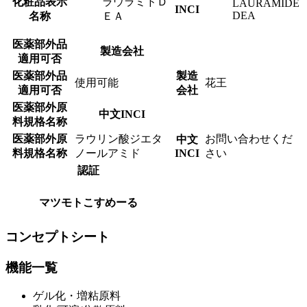
化粧品表示
ラウラミドＤ
LAURAMIDE
INCI
DEA
名称
ＥＡ
医薬部外品
製造会社
適用可否
医薬部外品
製造
使用可能
花王
適用可否
会社
医薬部外原
中文INCI
料規格名称
医薬部外原
ラウリン酸ジエタ
お問い合わせくだ
中文
料規格名称
ノールアミド
INCI
さい
認証
マツモトこすめーる
コンセプトシート
機能一覧
ゲル化・増粘原料