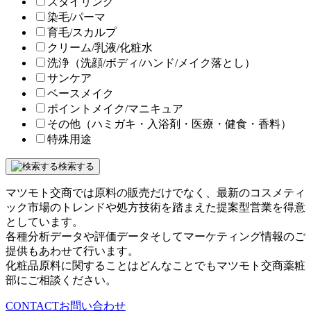
スタイリング
染毛/パーマ
育毛/スカルプ
クリーム/乳液/化粧水
洗浄（洗顔/ボディ/ハンド/メイク落とし）
サンケア
ベースメイク
ポイントメイク/マニキュア
その他（ハミガキ・入浴剤・医療・健食・香料）
特殊用途
検索する
マツモト交商では原料の販売だけでなく、最新のコスメティ
ック市場のトレンドや処方技術を踏まえた提案型営業を得意
としています。
各種分析データや評価データそしてマーケティング情報のご
提供もあわせて行います。
化粧品原料に関することはどんなことでもマツモト交商薬粧
部にご相談ください。
CONTACT
お問い合わせ