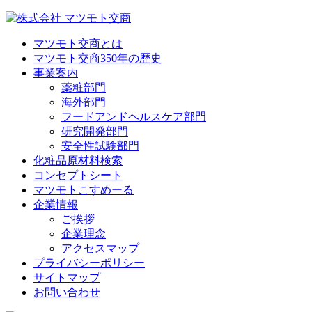
マツモト交商とは
マツモト交商350年の歴史
事業案内
薬粧部門
海外部門
フードアンドヘルスケア部門
研究開発部門
安全性試験部門
化粧品原材料検索
コンセプトシート
マツモトこすめーる
企業情報
ご挨拶
企業理念
アクセスマップ
プライバシーポリシー
サイトマップ
お問い合わせ