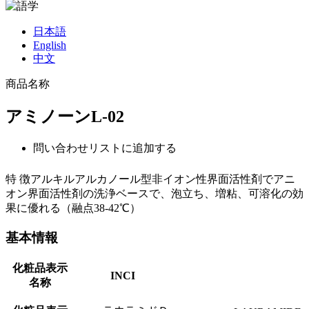
日本語
English
中文
商品名称
アミノーンL-02
問い合わせリストに追加する
特 徴
アルキルアルカノール型非イオン性界面活性剤でアニ
オン界面活性剤の洗浄ベースで、泡立ち、増粘、可溶化の効
果に優れる（融点38-42℃）
基本情報
化粧品表示
INCI
名称