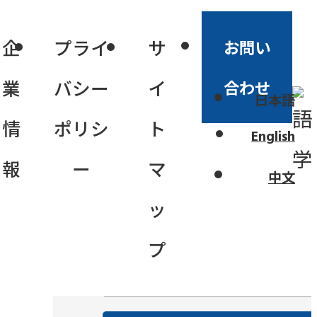
企
プライ
サ
お問い
業
バシー
イ
合わせ
日本語
一括問い合わせリストを
情
ポリシ
ト
English
見る
報
ー
マ
中文
ッ
化粧品原材料検索
プ