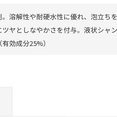
剤。溶解性や耐硬水性に優れ、泡立ち
にツヤとしなやかさを付与。液状シャ
有効成分25%）