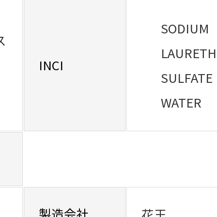
SODIUM
ス
LAURETH
INCI
SULFATE
WATER
製造会社
花王