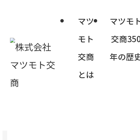
マツ
マツモ
モト
交商35
交商
年の歴
商品名称
とは
エマール20