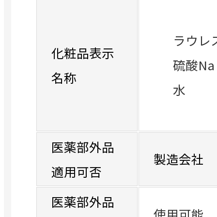
ラウレ
化粧品表示
硫酸Na
名称
水
医薬部外品
製造会社
適用可否
医薬部外品
使用可能