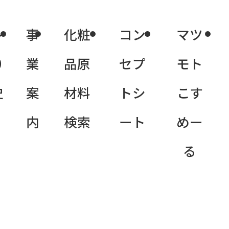
ト
事
化粧
コン
マツ
0
業
品原
セプ
モト
史
案
材料
トシ
こす
内
検索
ート
めー
る
問い合わせリスト
C
に追加する