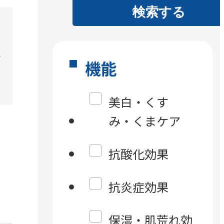
検索する
を
ン
機能
美白・くす
み・くまケア
抗酸化効果
抗炎症効果
保湿・肌荒れ効