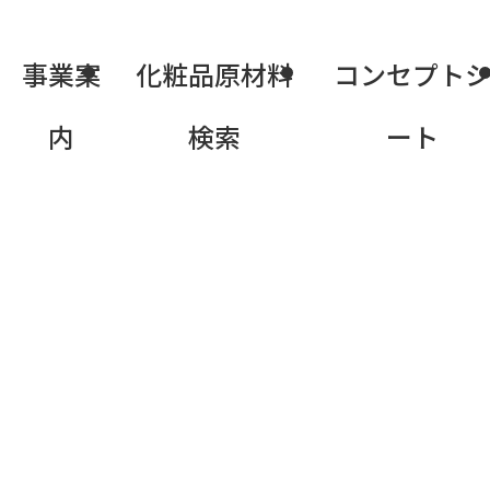
事業案
化粧品原材料
コンセプト
内
検索
ート
商化粧品原材
ス