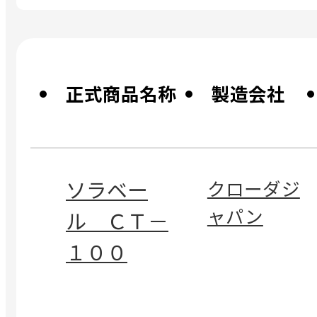
正式
商品名称
製造会社
ソラベー
クローダジ
ャパン
ル ＣＴ－
１００