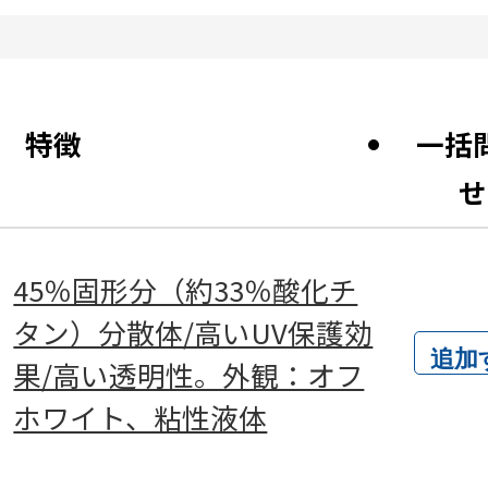
特徴
一括
せ
45％固形分（約33％酸化チ
タン）分散体/高いUV保護効
追加
果/高い透明性。外観：オフ
ホワイト、粘性液体