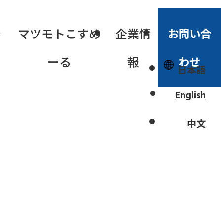
シ
マツモトこすめ
企業情
お問い合
ーる
報
わせ
日本語
料データベー
English
中文