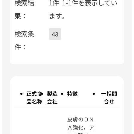
検索結
1件
1-1件を表示してい
果：
ます。
検索条
48
件：
正式
商
製造
特徴
一括問
品名称
会社
合せ
皮膚のＤＮ
Ａ強化。ア