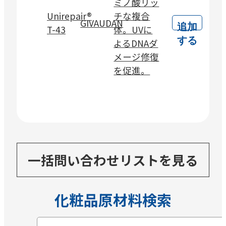
ミノ酸リッ
Unirepair®
チな複合
GIVAUDAN
追加
T-43
体。UVに
する
よるDNAダ
メージ修復
を促進。
一括問い合わせリストを見る
化粧品原材料検索