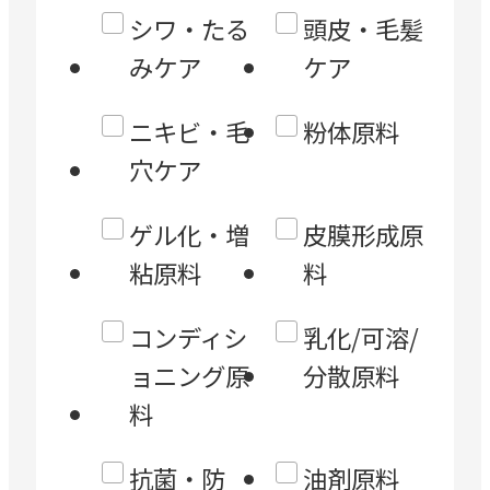
シワ・たる
頭皮・毛髪
みケア
ケア
ニキビ・毛
粉体原料
穴ケア
ゲル化・増
皮膜形成原
粘原料
料
コンディシ
乳化/可溶/
ョニング原
分散原料
料
抗菌・防
油剤原料