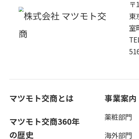
〒1
東
室
TE
51
マツモト交商とは
事業案内
薬粧部門
マツモト交商360年
の歴史
海外部門