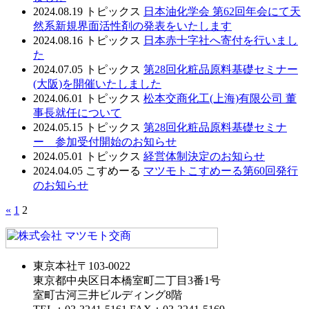
2024.08.19
トピックス
日本油化学会 第62回年会にて天
然系新規界面活性剤の発表をいたします
2024.08.16
トピックス
日本赤十字社へ寄付を行いまし
た
2024.07.05
トピックス
第28回化粧品原料基礎セミナー
(大阪)を開催いたしました
2024.06.01
トピックス
松本交商化工(上海)有限公司 董
事長就任について
2024.05.15
トピックス
第28回化粧品原料基礎セミナ
ー 参加受付開始のお知らせ
2024.05.01
トピックス
経営体制決定のお知らせ
2024.04.05
こすめーる
マツモトこすめーる第60回発行
のお知らせ
«
1
2
東京本社
〒103-0022
東京都中央区日本橋室町二丁目3番1号
室町古河三井ビルディング8階