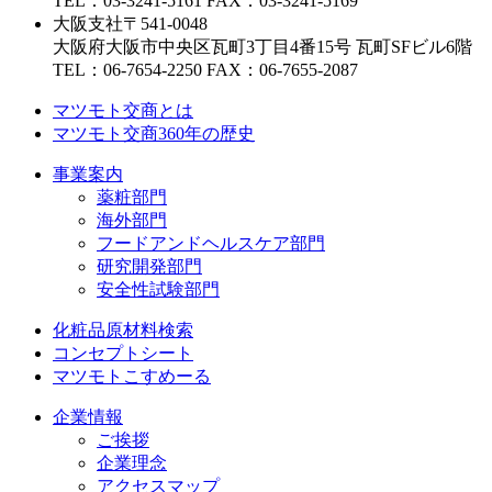
TEL：03-3241-5161 FAX：03-3241-5169
大阪支社
〒541-0048
大阪府大阪市中央区瓦町3丁目4番15号 瓦町SFビル6階
TEL：06-7654-2250 FAX：06-7655-2087
マツモト交商とは
マツモト交商360年の歴史
事業案内
薬粧部門
海外部門
フードアンドヘルスケア部門
研究開発部門
安全性試験部門
化粧品原材料検索
コンセプトシート
マツモトこすめーる
企業情報
ご挨拶
企業理念
アクセスマップ