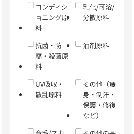
コンディシ
乳化/可溶/
ョニング原
分散原料
料
抗菌・防
油剤原料
腐・殺菌原
料
UV吸収・
その他（痩
散乱原料
身・制汗・
保護・修復
など）
育毛/スカ
その他の基