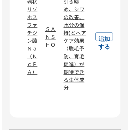
環状
引き締
リゾ
め、シワ
ホス
の改善、
ファ
水分の保
ＳＡ
チジ
持)とヘア
ＮＳ
追加
ン酸
ケア効果
ＨＯ
する
Ｎａ
（脱毛予
（Ｎ
防、育毛
ｃＰ
促進）が
Ａ）
期待でき
る生体成
分