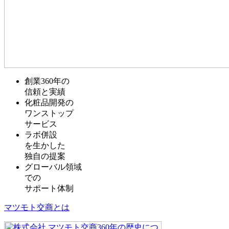
創業
360
年
の
信頼
と
実績
化粧品開発
の
ワンストップ
サービス
ラボ併設
を生かした
独自の提案
グローバル領域
での
サポート体制
マツモト交商とは