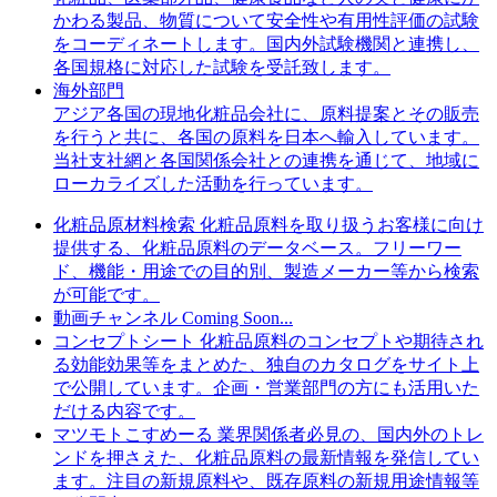
かわる製品、物質について安全性や有用性評価の試験
をコーディネートします。国内外試験機関と連携し、
各国規格に対応した試験を受託致します。
海外部門
アジア各国の現地化粧品会社に、原料提案とその販売
を行うと共に、各国の原料を日本へ輸入しています。
当社支社網と各国関係会社との連携を通じて、地域に
ローカライズした活動を行っています。
化粧品原材料検索
化粧品原料を取り扱うお客様に向け
提供する、化粧品原料のデータベース。フリーワー
ド、機能・用途での目的別、製造メーカー等から検索
が可能です。
動画チャンネル
Coming Soon...
コンセプトシート
化粧品原料のコンセプトや期待され
る効能効果等をまとめた、独自のカタログをサイト上
で公開しています。企画・営業部門の方にも活用いた
だける内容です。
マツモトこすめーる
業界関係者必見の、国内外のトレ
ンドを押さえた、化粧品原料の最新情報を発信してい
ます。注目の新規原料や、既存原料の新規用途情報等