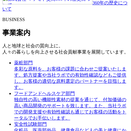
360年の歴史につ
いて
BUSINESS
事業案内
人と地球と社会の質向上に。
人々の暮らしを向上させる社会貢献事業を展開しています。
薬粧部門
多彩な原料を、お客様の課題に合わせご提案いたしま
す。処方提案や当社ラボでの有効性確認などもご提供
し、お客様の適切な原料選定のパートナーを目指しま
す。
フードアンドヘルスケア部門
独自性の高い機能性素材の提案を通じて、付加価値の
高い商品開発のサポートを致します。また、当社ラボ
での開発支援や有効性確認も通じてお客様の活動をト
ータルでお手伝いします。
安全性試験部門
化粧品、医薬部外品、健康食品など人の美と健康にか