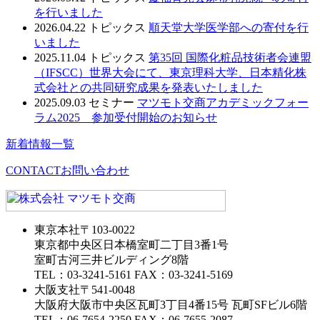
を行いました
2026.04.22
トピックス
順天堂大学医学部への寄付を行
いました
2025.11.04
トピックス
第35回 国際化粧品技術者会連盟
（IFSCC）世界大会にて、東京理科大学、日本精化株
式会社との共同研究成果を発表いたしました
2025.09.03
セミナー
マツモト交商アカデミックフォー
ラム2025 参加受付開始のお知らせ
新着情報一覧
CONTACT
お問い合わせ
東京本社
〒103-0022
東京都中央区日本橋室町二丁目3番1号
室町古河三井ビルディング8階
TEL：03-3241-5161 FAX：03-3241-5169
大阪支社
〒541-0048
大阪府大阪市中央区瓦町3丁目4番15号 瓦町SFビル6階
TEL：06-7654-2250 FAX：06-7655-2087