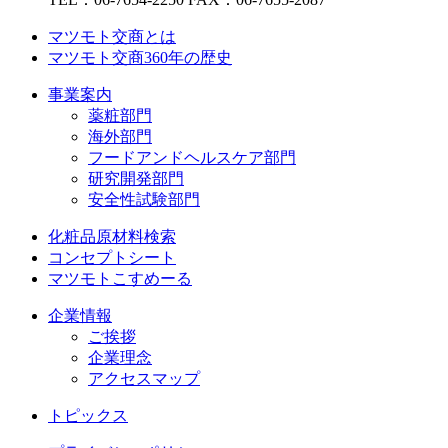
マツモト交商とは
マツモト交商360年の歴史
事業案内
薬粧部門
海外部門
フードアンドヘルスケア部門
研究開発部門
安全性試験部門
化粧品原材料検索
コンセプトシート
マツモトこすめーる
企業情報
ご挨拶
企業理念
アクセスマップ
トピックス