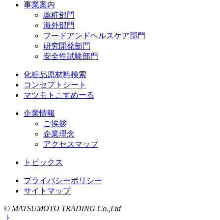
事業案内
薬粧部門
海外部門
フードアンドヘルスケア部門
研究開発部門
安全性試験部門
化粧品原材料検索
コンセプトシート
マツモトこすめーる
企業情報
ご挨拶
企業理念
アクセスマップ
トピックス
プライバシーポリシー
サイトマップ
© MATSUMOTO TRADING Co.,Ltd