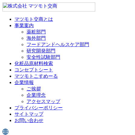
マツモト交商とは
事業案内
薬粧部門
海外部門
フードアンドヘルスケア部門
研究開発部門
安全性試験部門
化粧品原材料検索
コンセプトシート
マツモトこすめーる
企業情報
ご挨拶
企業理念
アクセスマップ
プライバシーポリシー
サイトマップ
お問い合わせ