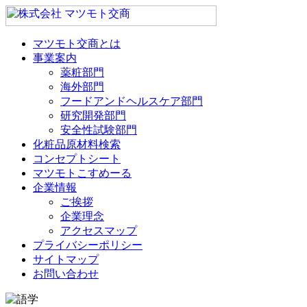
マツモト交商とは
事業案内
薬粧部門
海外部門
フードアンドヘルスケア部門
研究開発部門
安全性試験部門
化粧品原材料検索
コンセプトシート
マツモトこすめーる
企業情報
ご挨拶
企業理念
アクセスマップ
プライバシーポリシー
サイトマップ
お問い合わせ