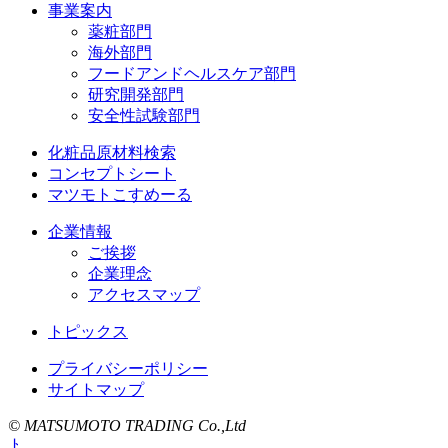
事業案内
薬粧部門
海外部門
フードアンドヘルスケア部門
研究開発部門
安全性試験部門
化粧品原材料検索
コンセプトシート
マツモトこすめーる
企業情報
ご挨拶
企業理念
アクセスマップ
トピックス
プライバシーポリシー
サイトマップ
© MATSUMOTO TRADING Co.,Ltd