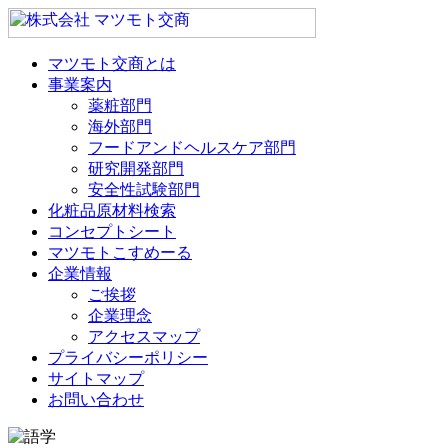
マツモト交商とは
事業案内
薬粧部門
海外部門
フードアンドヘルスケア部門
研究開発部門
安全性試験部門
化粧品原材料検索
コンセプトシート
マツモトこすめーる
企業情報
ご挨拶
企業理念
アクセスマップ
プライバシーポリシー
サイトマップ
お問い合わせ