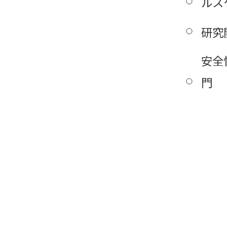
ルス
研究
安全
門