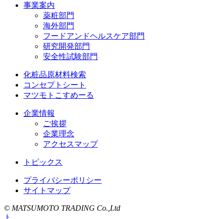
事業案内
薬粧部門
海外部門
フードアンドヘルスケア部門
研究開発部門
安全性試験部門
化粧品原材料検索
コンセプトシート
マツモトこすめーる
企業情報
ご挨拶
企業理念
アクセスマップ
トピックス
プライバシーポリシー
サイトマップ
© MATSUMOTO TRADING Co.,Ltd