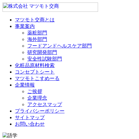
マツモト交商とは
事業案内
薬粧部門
海外部門
フードアンドヘルスケア部門
研究開発部門
安全性試験部門
化粧品原材料検索
コンセプトシート
マツモトこすめーる
企業情報
ご挨拶
企業理念
アクセスマップ
プライバシーポリシー
サイトマップ
お問い合わせ