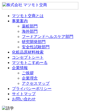
マツモト交商とは
事業案内
薬粧部門
海外部門
フードアンドヘルスケア部門
研究開発部門
安全性試験部門
化粧品原材料検索
コンセプトシート
マツモトこすめーる
企業情報
ご挨拶
企業理念
アクセスマップ
プライバシーポリシー
サイトマップ
お問い合わせ