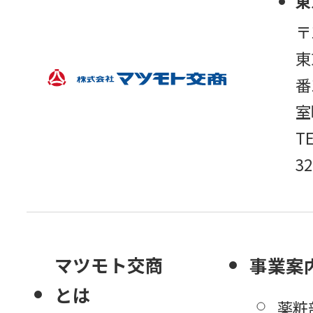
東
〒
東
番
室
TE
32
マツモト交商
事業案
とは
薬粧