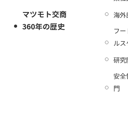
マツモト交商
海外
360年の歴史
フー
ルス
研究
安全
門