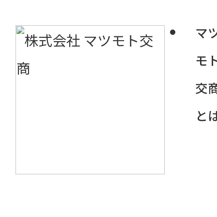
マ
モ
交
コ
と