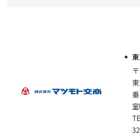
東
〒
東
番
室
TE
32