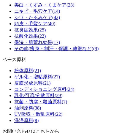
美白・くすみ・くまケア
(23)
ニキビ・毛穴ケア
(14)
シワ・たるみケア
(42)
頭皮・毛髪ケア
(40)
抗炎症効果
(25)
抗酸化効果
(22)
保湿・肌荒れ効果
(17)
その他(痩身・制汗・保護・修復など)
(9)
ベース原料
粉体原料
(21)
ゲル化・増粘原料
(27)
皮膜形成原料
(21)
コンディショニング原料
(24)
乳化/可溶/分散原料
(29)
抗菌・防腐・殺菌原料
(7)
油剤原料
(38)
UV吸収・散乱原料
(22)
洗浄原料
(8)
お問い合わせはこちらから