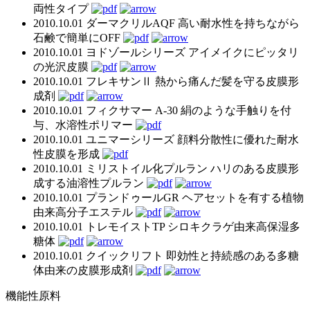
両性タイプ
2010.10.01
ダーマクリルAQF
高い耐水性を持ちながら
石鹸で簡単にOFF
2010.10.01
ヨドゾールシリーズ
アイメイクにピッタリ
の光沢皮膜
2010.10.01
フレキサンⅡ
熱から痛んだ髪を守る皮膜形
成剤
2010.10.01
フィクサマー A-30
絹のような手触りを付
与、水溶性ポリマー
2010.10.01
ユニマーシリーズ
顔料分散性に優れた耐水
性皮膜を形成
2010.10.01
ミリストイル化プルラン
ハリのある皮膜形
成する油溶性プルラン
2010.10.01
プランドゥールGR
ヘアセットを有する植物
由来高分子エステル
2010.10.01
トレモイストTP
シロキクラゲ由来高保湿多
糖体
2010.10.01
クイックリフト
即効性と持続感のある多糖
体由来の皮膜形成剤
機能性原料