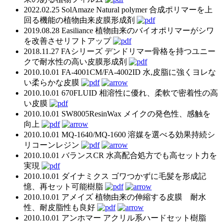
2022.02.25
SolAmaze Natural polymer
合成ポリマーを上
回る機能の植物由来皮膜形成剤
2019.08.28
Easiliance
植物由来のバイオポリマーがシワ
を改善させリフトアップ
2018.11.27
FAシリーズ
デンドリマー骨格を持つユニー
クで耐水性の高い皮膜形成剤
2010.10.01
FA-4001CM/FA-4002ID
水,皮脂に強くヨレな
い柔らかな皮膜
2010.10.01
670FLUID
相溶性に優れ、柔軟で密着性の高
い皮膜
2010.10.01
SW8005ResinWax
メイクの発色性、感触を
向上
2010.10.01
MQ-1640/MQ-1600
溶媒を選べる効果持続シ
リコーンレジン
2010.10.01
バランスCR
水高配合処方でも高セット力を
実現
2010.10.01
ダイナミクス
ゴワつかずに毛髪を形成記
憶、再セット可能樹脂
2010.10.01
アメイズ
植物由来の伸縮する皮膜 耐水
性、耐皮脂性も良好
2010.10.01
アンホマー
アクリル系ハードセット樹脂