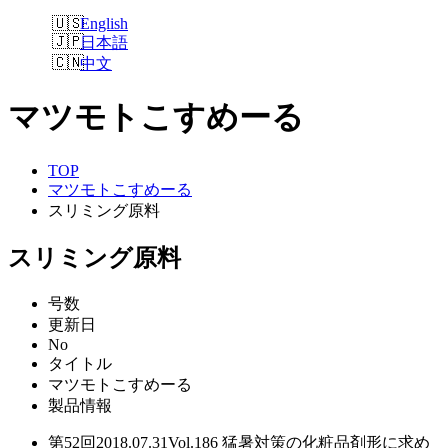
English
日本語
中文
マツモトこすめーる
TOP
マツモトこすめーる
スリミング原料
スリミング原料
号数
更新日
No
タイトル
マツモトこすめーる
製品情報
第52回
2018.07.31
Vol.186
猛暑対策の化粧品剤形に求め