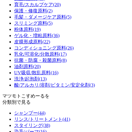
育毛/スカルプケア
(20)
保護・修復原料
(2)
毛髪・ダメージケア原料
(5)
スリミング原料
(5)
粉体原料
(19)
ゲル化・増粘原料
(36)
皮膜形成原料
(22)
コンディショニング原料
(26)
乳化/可溶化/分散原料
(17)
抗菌・防腐・殺菌原料
(8)
油剤原料
(20)
UV吸収/散乱原料
(16)
洗浄/起泡剤
(13)
酸/アルカリ/溶剤/ビタミン/安定化剤
(3)
マツモトこすめーるを
分類別で見る
シャンプー
(44)
リンス/トリートメント
(41)
スタイリング
(38)
染毛/パーマ
(16)