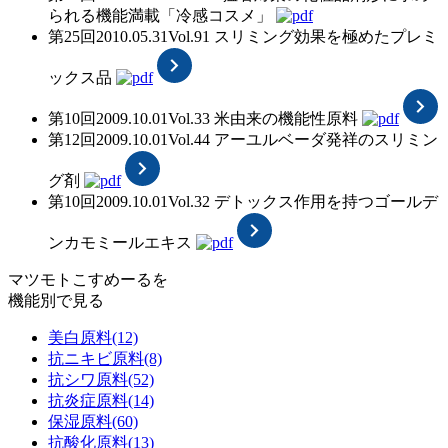
られる機能満載「冷感コスメ」
第25回
2010.05.31
Vol.91
スリミング効果を極めたプレミ
ックス品
第10回
2009.10.01
Vol.33
米由来の機能性原料
第12回
2009.10.01
Vol.44
アーユルベーダ発祥のスリミン
グ剤
第10回
2009.10.01
Vol.32
デトックス作用を持つゴールデ
ンカモミールエキス
マツモトこすめーるを
機能別で見る
美白原料
(12)
抗ニキビ原料
(8)
抗シワ原料
(52)
抗炎症原料
(14)
保湿原料
(60)
抗酸化原料
(13)