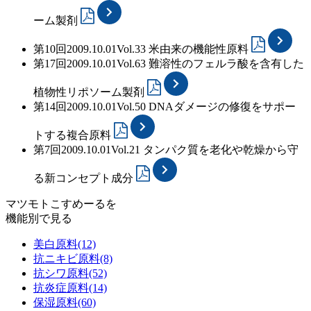
ーム製剤
第10回
2009.10.01
Vol.33
米由来の機能性原料
第17回
2009.10.01
Vol.63
難溶性のフェルラ酸を含有した
植物性リポソーム製剤
第14回
2009.10.01
Vol.50
DNAダメージの修復をサポー
トする複合原料
第7回
2009.10.01
Vol.21
タンパク質を老化や乾燥から守
る新コンセプト成分
マツモトこすめーるを
機能別で見る
美白原料
(12)
抗ニキビ原料
(8)
抗シワ原料
(52)
抗炎症原料
(14)
保湿原料
(60)