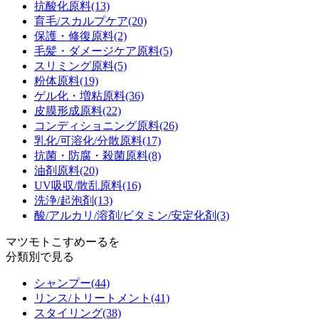
抗酸化原料
(13)
育毛/スカルプケア
(20)
保護・修復原料
(2)
毛髪・ダメージケア原料
(5)
スリミング原料
(5)
粉体原料
(19)
ゲル化・増粘原料
(36)
皮膜形成原料
(22)
コンディショニング原料
(26)
乳化/可溶化/分散原料
(17)
抗菌・防腐・殺菌原料
(8)
油剤原料
(20)
UV吸収/散乱原料
(16)
洗浄/起泡剤
(13)
酸/アルカリ/溶剤/ビタミン/安定化剤
(3)
マツモトこすめーるを
分類別で見る
シャンプー
(44)
リンス/トリートメント
(41)
スタイリング
(38)