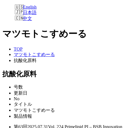
English
日本語
中文
マツモトこすめーる
TOP
マツモトこすめーる
抗酸化原料
抗酸化原料
号数
更新日
No
タイトル
マツモトこすめーる
製品情報
第63回
2025.07.31
Vol. 224
Primelipid PI – BSB Innovation