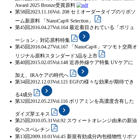
Award 2025 Bronze受賞原料
第58回
2023.11.16
Vol. 208
セミオーダータイプのリポソ
ーム新原料 「NanoCap® Selection」
第45回
2016.04.27
Vol.164
最近着目されている「ポリュ
ーション」対応原料特集
第45回
2016.04.27
Vol.167
「NanoCap®」マツモト交商オ
リジナル原料スタンダード3品を上市
第40回
2015.02.05
Vol.148
近赤外線ケア特集 UVケアに
加え、IRAケアの時代へ
第34回
2012.12.03
Vol.121
EGFの様々な効果が期待でき
る4成分
第32回
2012.05.23
Vol.116
ポリアミンを高濃度含有した
ダイズ芽エキス
第25回
2010.05.31
Vol.92
スウィートオレンジ由来の新油
化ヘスペレチン
第13回
2009.10.01
Vol.45
新規有効成分内包植物性リポソ