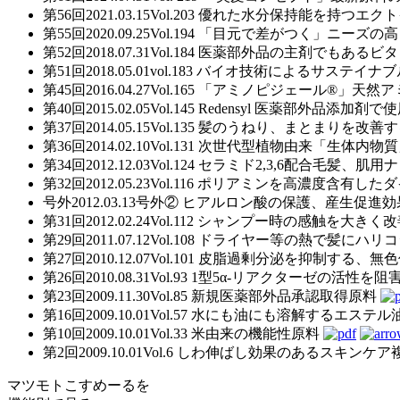
第56回
2021.03.15
Vol.203
優れた水分保持能を持つエクトインを
第55回
2020.09.25
Vol.194
「目元で差がつく」ニーズの高
第52回
2018.07.31
Vol.184
医薬部外品の主剤でもあるビタミンB3「
第51回
2018.05.01
vol.183
バイオ技術によるサステイナブルな抗
第45回
2016.04.27
Vol.165
「アミノピジェール®」天然ア
第40回
2015.02.05
Vol.145
Redensyl 医薬部外品添加剤
第37回
2014.05.15
Vol.135
髪のうねり、まとまりを改善す
第36回
2014.02.10
Vol.131
次世代型植物由来「生体内物質」
第34回
2012.12.03
Vol.124
セラミド2,3,6配合毛髪、肌用
第32回
2012.05.23
Vol.116
ポリアミンを高濃度含有したダ
号外
2012.03.13
号外②
ヒアルロン酸の保護、産生促進効
第31回
2012.02.24
Vol.112
シャンプー時の感触を大きく改
第29回
2011.07.12
Vol.108
ドライヤー等の熱で髪にハリコ
第27回
2010.12.07
Vol.101
皮脂過剰分泌を抑制する、無色
第26回
2010.08.31
Vol.93
1型5α-リアクターゼの活性を阻
第23回
2009.11.30
Vol.85
新規医薬部外品承認取得原料
第16回
2009.10.01
Vol.57
水にも油にも溶解するエステル
第10回
2009.10.01
Vol.33
米由来の機能性原料
第2回
2009.10.01
Vol.6
しわ伸ばし効果のあるスキンケア
マツモトこすめーるを