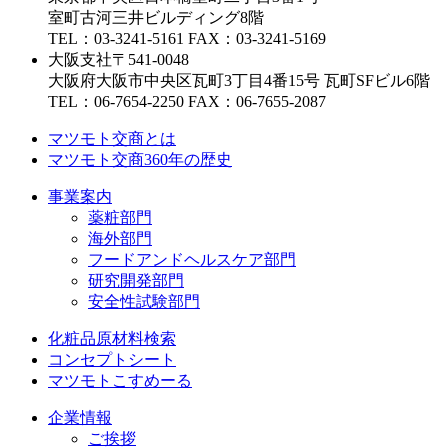
室町古河三井ビルディング8階
TEL：03-3241-5161 FAX：03-3241-5169
大阪支社
〒541-0048
大阪府大阪市中央区瓦町3丁目4番15号 瓦町SFビル6階
TEL：06-7654-2250 FAX：06-7655-2087
マツモト交商とは
マツモト交商360年の歴史
事業案内
薬粧部門
海外部門
フードアンドヘルスケア部門
研究開発部門
安全性試験部門
化粧品原材料検索
コンセプトシート
マツモトこすめーる
企業情報
ご挨拶