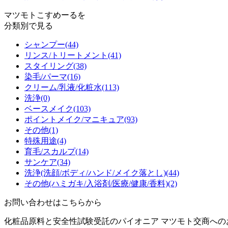
マツモトこすめーるを
分類別で見る
シャンプー
(44)
リンス/トリートメント
(41)
スタイリング
(38)
染毛/パーマ
(16)
クリーム/乳液/化粧水
(113)
洗浄
(0)
ベースメイク
(103)
ポイントメイク/マニキュア
(93)
その他
(1)
特殊用途
(4)
育毛/スカルプ
(14)
サンケア
(34)
洗浄(洗顔/ボディ/ハンド/メイク落とし)
(44)
その他(ハミガキ/入浴剤/医療/健康/香料)
(2)
お問い合わせはこちらから
化粧品原料と安全性試験受託のパイオニア マツモト交商へ