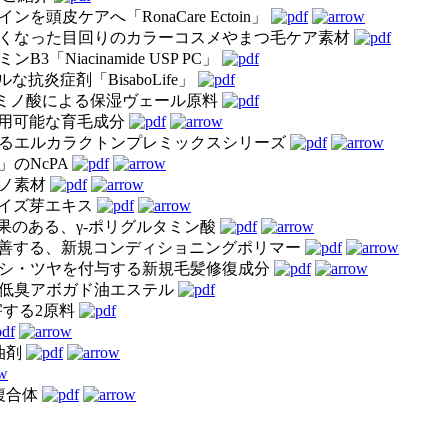
頭皮ケアへ「RonaCare Ectoin」
くなった目回りのカラーコスメやまつ毛ケア素材
Niacinamide USP PC」
炎症剤「BisaboLife」
ミノ酸による保湿ヴェール原料
で使用可能な育毛成分
るエルカラクトンプレミックスシリーズ
のNcPA
ナノ素材
イズ芽エキス
果のある、γ-ポリグルタミン酸
善する、新規コンディショニングポリマー
シ・ツヤを付与する新規毛髪修復成分
低臭アボガド油エステル
害する2原料
油剤
複合体