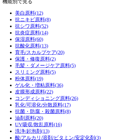
機能別で見る
美白原料
(12)
抗ニキビ原料
(8)
抗シワ原料
(52)
抗炎症原料
(14)
保湿原料
(60)
抗酸化原料
(13)
育毛/スカルプケア
(20)
保護・修復原料
(2)
毛髪・ダメージケア原料
(5)
スリミング原料
(5)
粉体原料
(19)
ゲル化・増粘原料
(36)
皮膜形成原料
(22)
コンディショニング原料
(26)
乳化/可溶化/分散原料
(17)
抗菌・防腐・殺菌原料
(8)
油剤原料
(20)
UV吸収/散乱原料
(16)
洗浄/起泡剤
(13)
酸/アルカリ/溶剤/ビタミン/安定化剤
(3)