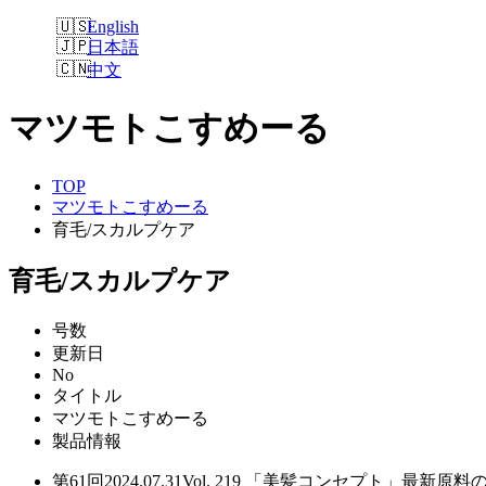
English
日本語
中文
マツモトこすめーる
TOP
マツモトこすめーる
育毛/スカルプケア
育毛/スカルプケア
号数
更新日
No
タイトル
マツモトこすめーる
製品情報
第61回
2024.07.31
Vol. 219
「美髪コンセプト」最新原料